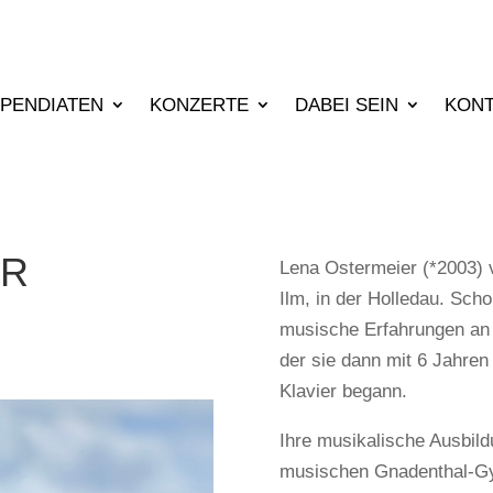
IPENDIATEN
KONZERTE
DABEI SEIN
KON
ER
Lena Ostermeier (*2003) v
Ilm, in der Holledau.
Schon
musische Erfahrungen an
der sie dann mit 6 Jahre
Klavier begann.
Ihre musikalische Ausbild
musischen Gnadenthal-Gym