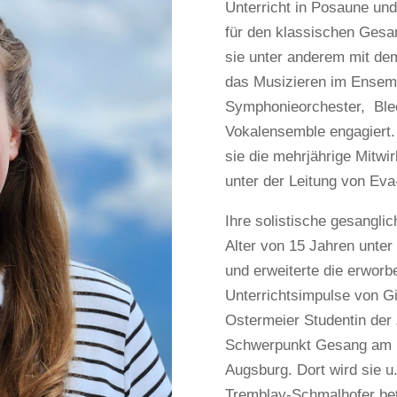
Unterricht in Posaune und
für den klassischen Ges
sie unter anderem mit de
das Musizieren im Ensembl
Symphonieorchester, Ble
Vokalensemble engagiert. 
sie die mehrjährige Mitw
unter der Leitung von Eva
Ihre solistische gesangl
Alter von 15 Jahren unter
und erweiterte die erwor
Unterrichtsimpulse von Giu
Ostermeier Studentin der
Schwerpunkt Gesang am Le
Augsburg. Dort wird sie u
Tremblay-Schmalhofer bet