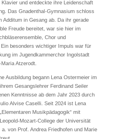
 Klavier und entdeckte ihre Leidenschaft
ang. Das Gnadenthal-Gymnasium schloss
m Additum in Gesang ab. Da ihr gerade
e Freude bereitet, war sie hier im
chbläserensemble, Chor und
Ein besonders wichtiger Impuls war für
irkung im Jugendkammerchor Ingolstadt
-Maria Atzerodt.
iche Ausbildung begann Lena Ostermeier im
 ihrem Gesangslehrer Ferdinand Seiler
benen Kenntnisse ab dem Jahr 2023 durch
lio Alvise Caselli. Seit 2024 ist Lena
 „Elementaren Musikpädagogik“ mit
opold-Mozart-College der Universität
. a. von Prof. Andrea Friedhofen und Marie
reut.