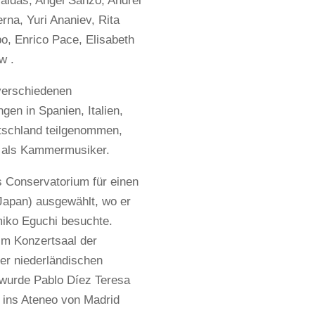
valdas, Angel Sanzo, Andrei
erna, Yuri Ananiev, Rita
, Enrico Pace, Elisabeth
w .
verschiedenen
gen in Spanien, Italien,
tschland teilgenommen,
h als Kammermusiker.
 Conservatorium für einen
Japan) ausgewählt, wo er
miko Eguchi besuchte.
im Konzertsaal der
er niederländischen
 wurde Pablo Díez Teresa
“ ins Ateneo von Madrid