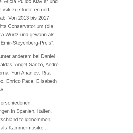
ei Alicia Pulido Klavier und
sik zu studieren und
ab. Von 2013 bis 2017
hts Conservatorium (die
ara Würtz und gewann als
„Emir-Steyenberg-Preis“.
unter anderem bei Daniel
valdas, Angel Sanzo, Andrei
erna, Yuri Ananiev, Rita
, Enrico Pace, Elisabeth
w .
verschiedenen
gen in Spanien, Italien,
tschland teilgenommen,
h als Kammermusiker.