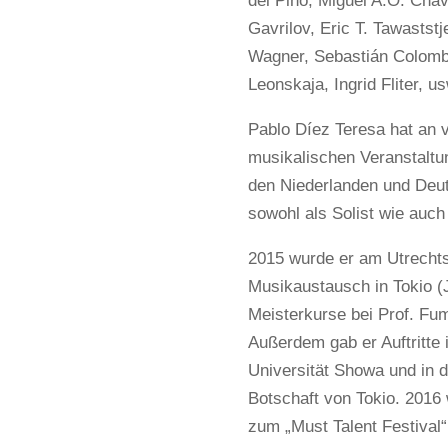
del Pino, Miguel A.O. Cha
Gavrilov, Eric T. Tawaststj
Wagner, Sebastián Colombo
Leonskaja, Ingrid Fliter, us
Pablo Díez Teresa hat an 
musikalischen Veranstaltun
den Niederlanden und Deu
sowohl als Solist wie auc
2015 wurde er am Utrechts
Musikaustausch in Tokio (
Meisterkurse bei Prof. Fu
Außerdem gab er Auftritte 
Universität Showa und in d
Botschaft von Tokio. 2016
zum „Must Talent Festival