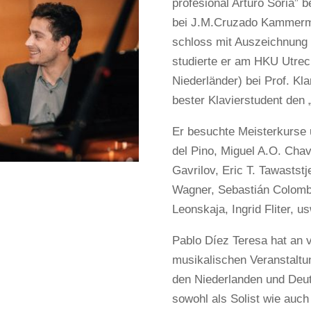
profesional Arturo Soria” b
bei J.M.Cruzado Kammermu
schloss mit Auszeichnung 
studierte er am HKU Utrec
Niederländer) bei Prof. Kl
bester Klavierstudent den 
Er besuchte Meisterkurse 
del Pino, Miguel A.O. Cha
Gavrilov, Eric T. Tawaststj
Wagner, Sebastián Colombo
Leonskaja, Ingrid Fliter, us
Pablo Díez Teresa hat an 
musikalischen Veranstaltun
den Niederlanden und Deu
sowohl als Solist wie auc